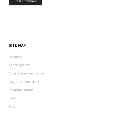
SITE MAP
Beranda
Tentang Kami
Citra Buana Residence
Royale Palem Hijau
Permata Buana
Karir
Blog