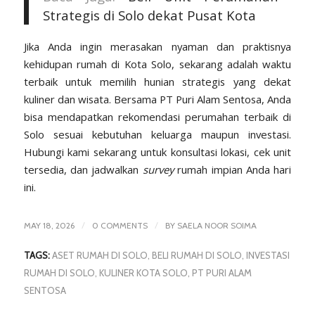
Strategis di Solo dekat Pusat Kota
Jika Anda ingin merasakan nyaman dan praktisnya
kehidupan rumah di Kota Solo, sekarang adalah waktu
terbaik untuk memilih hunian strategis yang dekat
kuliner dan wisata. Bersama
PT Puri Alam Sentosa,
Anda
bisa mendapatkan rekomendasi perumahan terbaik di
Solo sesuai kebutuhan keluarga maupun investasi.
Hubungi kami sekarang untuk konsultasi lokasi, cek unit
tersedia, dan jadwalkan
survey
rumah impian Anda hari
ini.
/
/
MAY 18, 2026
0 COMMENTS
BY
SAELA NOOR SOIMA
TAGS:
ASET RUMAH DI SOLO
,
BELI RUMAH DI SOLO
,
INVESTASI
RUMAH DI SOLO
,
KULINER KOTA SOLO
,
PT PURI ALAM
SENTOSA