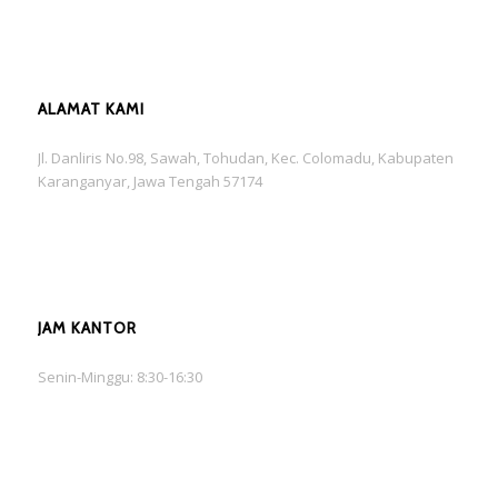
ALAMAT KAMI
Jl. Danliris No.98, Sawah, Tohudan, Kec. Colomadu, Kabupaten
Karanganyar, Jawa Tengah 57174
JAM KANTOR
Senin-Minggu: 8:30-16:30