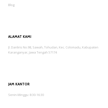
Blog
ALAMAT KAMI
Jl. Danliris No.98, Sawah, Tohudan, Kec. Colomadu, Kabupaten
Karanganyar, Jawa Tengah 57174
JAM KANTOR
Senin-Minggu: 8:30-16:30