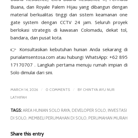
Buana, dan Royale Palem Hijau yang dibangun dengan
material berkualitas tinggi dan sistem keamanan one
gate system dengan CCTV 24 jam. Seluruh proyek
berlokasi strategis di kawasan Colomadu, dekat tol,
bandara, dan pusat kota.
👉 Konsultasikan kebutuhan hunian Anda sekarang di
purialamsentosa.com
atau hubungi WhatsApp:
+62 895
17170707
. Langkah pertama menuju rumah impian di
Solo dimulai dari sini.
/
/
MARCH 14, 2026
0 COMMENTS
BY
CHINTYA AYU NUR
LATHIFAH
TAGS:
AREA HUNIAN SOLO RAYA
,
DEVELOPER SOLO
,
INVESTASI
DI SOLO
,
MEMBELI PERUMAHAN DI SOLO
,
PERUMAHAN MURAH
Share this entry