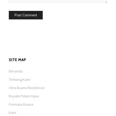
SITE MAP
Beranda
Tentang Kami
Citra Buana Residence
Royale Palem Hijau
Permata Buana
Karir