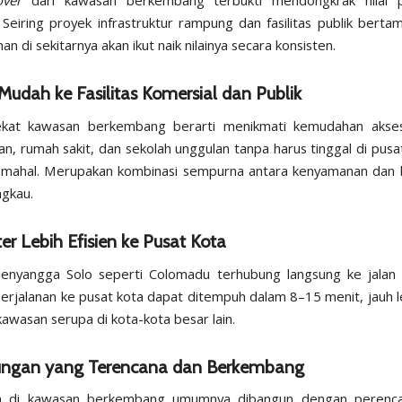
over
dari kawasan berkembang terbukti mendongkrak nilai p
. Seiring proyek infrastruktur rampung dan fasilitas publik berta
n di sekitarnya akan ikut naik nilainya secara konsisten.
 Mudah ke Fasilitas Komersial dan Publik
ekat kawasan berkembang berarti menikmati kemudahan akse
an, rumah sakit, dan sekolah unggulan tanpa harus tinggal di pusa
 mahal. Merupakan kombinasi sempurna antara kenyamanan dan b
ngkau.
er Lebih Efisien ke Pusat Kota
enyangga Solo seperti Colomadu terhubung langsung ke jalan
 Perjalanan ke pusat kota dapat ditempuh dalam 8–15 menit, jauh le
kawasan serupa di kota-kota besar lain.
kungan yang Terencana dan Berkembang
 di kawasan berkembang umumnya dibangun dengan perenca