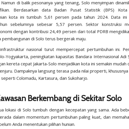
. Namun di balik pesonanya yang tenang, Solo menyimpan dinam
ifikan.
Berdasarkan data Badan Pusat Statistik
(BPS) Kota 
ian kota ini tumbuh 5,61 persen pada tahun 2024. Data ini
ahun sebelumnya sebesar 5,57 persen. Sektor konstruksi m
konomi dengan kontribusi 24,49 persen dari total PDRB mengidikas
 pembangunan di Solo terus bergerak maju.
infrastruktur nasional turut mempercepat pertumbuhan ini. P
Solo-Yogyakarta, peningkatan kapasitas Bandara Internasional Ad
ngan kereta cepat Jakarta-Solo menjadikan kota ini semakin mudah d
enjuru. Dampaknya langsung terasa pada nilai properti, khususnya
seperti Colomadu, Kartasura, dan Sukoharjo.
Kawasan Berkembang di Sekitar Solo
ua lokasi di Solo tumbuh dengan kecepatan yang sama. Ada beb
 berada dalam momentum pertumbuhan paling kuat, dan memaham
belum Anda menentukan pilihan hunian.