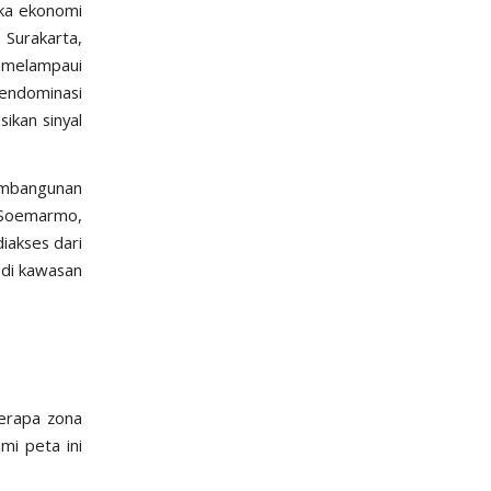
ika ekonomi
Surakarta,
 melampaui
endominasi
ikan sinyal
embangunan
i Soemarmo,
iakses dari
 di kawasan
erapa zona
i peta ini