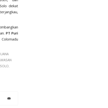
Solo dekat
erjangkau,
rtimbangkan
pan.
PT Puri
i Colomadu
BUANA
AWASAN
 SOLO
,