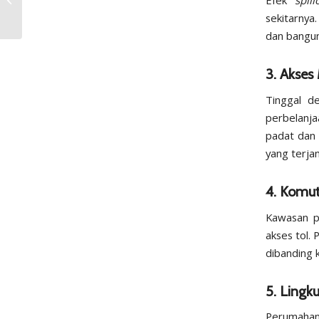
Efek
spill
untuk Hunian Sehat
sekitarnya
dan banguna
3. Akses
Tinggal d
perbelanja
padat dan
yang terja
4. Komut
Kawasan p
akses tol.
dibanding 
5. Ling
Perumahan