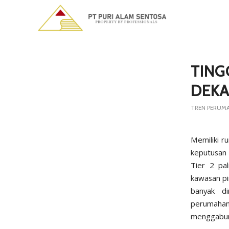
TING
DEKA
TREN PERUM
Memiliki r
keputusan 
Tier 2 pal
kawasan pi
banyak d
perumahan
menggabung