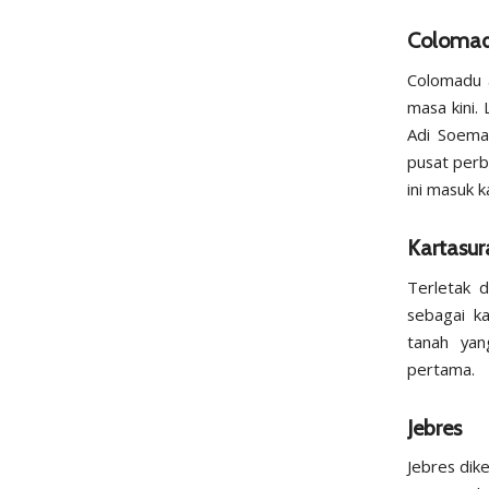
Coloma
Colomadu a
masa kini.
Adi Soemar
pusat perb
ini masuk 
Kartasur
Terletak 
sebagai ka
tanah yan
pertama.
Jebres
Jebres dik