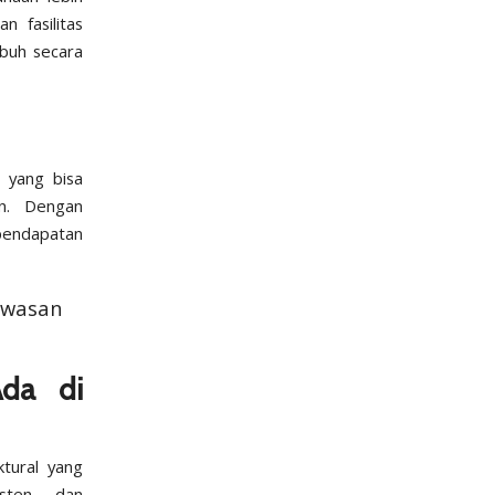
n fasilitas
buh secara
 yang bisa
an. Dengan
 pendapatan
awasan
da di
ktural yang
isten, dan