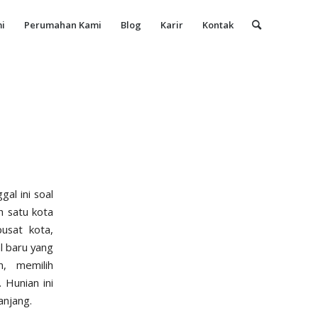
i
Perumahan Kami
Blog
Karir
Kontak
al ini soal
h satu kota
pusat kota,
l baru yang
, memilih
Hunian ini
anjang.