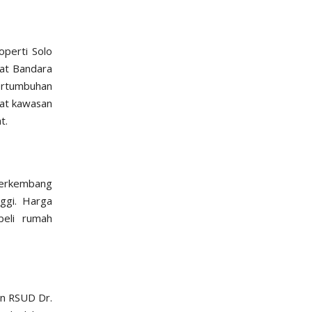
operti Solo
kat Bandara
Pertumbuhan
uat kawasan
t.
berkembang
nggi. Harga
beli rumah
an RSUD Dr.