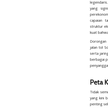
legendaris
yang sign
perekonom
capaian t
struktur e
kuat bahwa
Dorongan 
jalan tol 
serta jari
berbagai p
penyangga 
Peta 
Tidak sem
yang kini
penting se