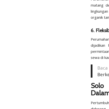
matang den
lingkunga
organik ta
6. Fleks
Perumahan
dijadikan
permintaan
sewa di kaw
Baca
Berk
Solo
Dalam
Pertumbuha
didorong 