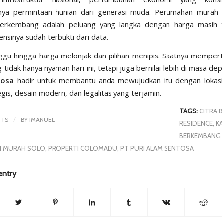
nya permintaan hunian dari generasi muda. Perumahan murah 
erkembang adalah peluang yang langka dengan harga masih t
nsinya sudah terbukti dari data.
ggu hingga harga melonjak dan pilihan menipis. Saatnya mempe
 tidak hanya nyaman hari ini, tetapi juga bernilai lebih di masa de
tosa
hadir untuk membantu anda mewujudkan itu dengan lokas
gis, desain modern, dan legalitas yang terjamin.
TAGS:
CITRA 
/
NTS
BY
IMANUEL
RESIDENCE
,
K
BERKEMBANG
 MURAH SOLO
,
PROPERTI COLOMADU
,
PT PURI ALAM SENTOSA
entry