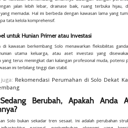
gan jalan lebih lebar, drainase baik, ruang terbuka hijau, da
n yang memadai. Hal ini berbeda dengan kawasan lama yang tum
npa tata kelola komprehensif.
ibel untuk Hunian Primer atau Investasi
 di kawasan berkembang Solo menawarkan fleksibilitas ganda
 hunian utama keluarga, atau aset investasi yang disewak
 yang terus meningkat dari kalangan profesional muda, potensi
asan ini terbilang tinggi dan stabil.
 juga:
Rekomendasi Perumahan di Solo Dekat K
embang
 Sedang Berubah, Apakah Anda A
nya?
n Solo bukan sekadar tren sesaat. Ini adalah perubahan stru
infrastruktur nasional, pertumbuhan ekonomi yang kons