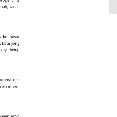
roperti di
mbah, tanah
s ke pusat
t kota yang
iaya hidup
 utama dan
bih efisien
naan lebih