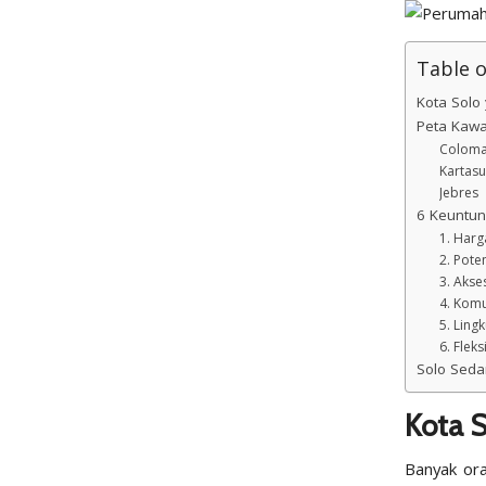
Table 
Kota Sol
Peta Kawa
Colom
Kartas
Jebres
6 Keuntu
1. Har
2. Pote
3. Akse
4. Komu
5. Lin
6. Flek
Solo Seda
Kota 
Banyak ora