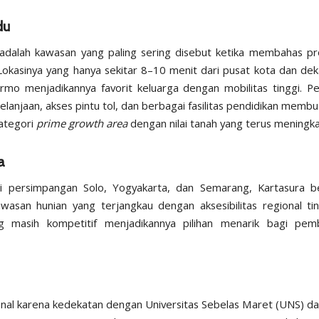
du
dalah kawasan yang paling sering disebut ketika membahas pr
 Lokasinya yang hanya sekitar 8–10 menit dari pusat kota dan de
mo menjadikannya favorit keluarga dengan mobilitas tinggi. 
elanjaan, akses pintu tol, dan berbagai fasilitas pendidikan memb
kategori
prime growth area
dengan nilai tanah yang terus meningka
a
di persimpangan Solo, Yogyakarta, dan Semarang, Kartasura 
wasan hunian yang terjangkau dengan aksesibilitas regional ti
g masih kompetitif menjadikannya pilihan menarik bagi pem
enal karena kedekatan dengan Universitas Sebelas Maret (UNS) d