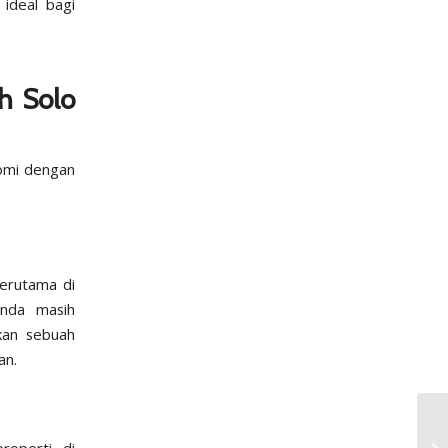
ideal bagi
h Solo
omi dengan
terutama di
anda masih
kan sebuah
an.