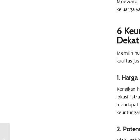
Moewardi.
keluarga y
6 Keu
Dekat
Memilih h
kualitas ju
1. Harg
Kenaikan h
lokasi st
mendapat 
keuntungan
2. Potens
Perawatan Deep
Cleaning Rumah Solo