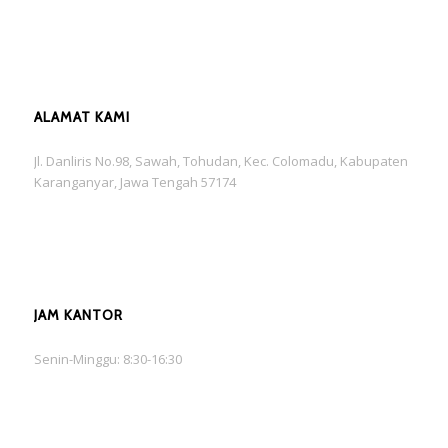
ALAMAT KAMI
Jl. Danliris No.98, Sawah, Tohudan, Kec. Colomadu, Kabupaten
Karanganyar, Jawa Tengah 57174
JAM KANTOR
Senin-Minggu: 8:30-16:30