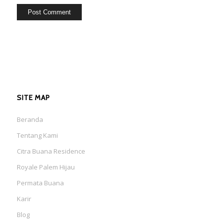
SITE MAP
Beranda
Tentang Kami
Citra Buana Residence
Royale Palem Hijau
Permata Buana
Karir
Blog