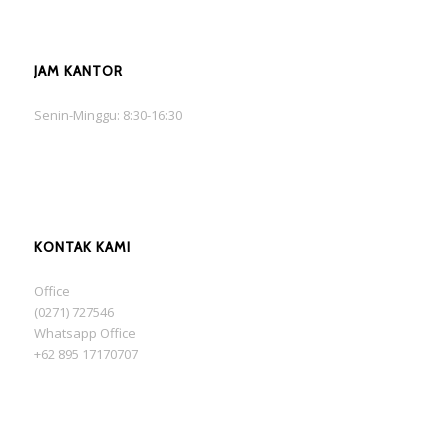
JAM KANTOR
Senin-Minggu: 8:30-16:30
KONTAK KAMI
Office
(0271) 727546
Whatsapp Office
+62 895 17170707