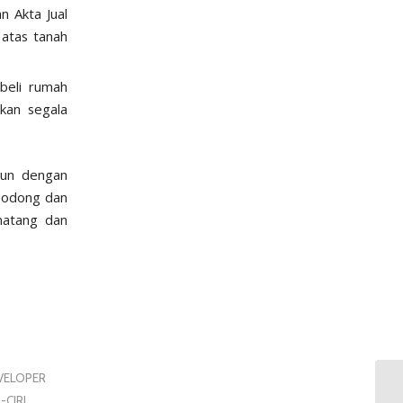
 Akta Jual
 atas tanah
 beli rumah
ikan segala
mun dengan
 bodong dan
matang dan
EVELOPER
I-CIRI