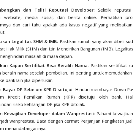
mbangkan dan Teliti Reputasi Developer:
Selidiki reputasi
ui website, media sosial, dan berita online. Perhatikan pro
umnya dan cari tahu apakah ada kasus negatif yang melibatkan
ut.
tikan Legalitas SHM & IMB:
Pastikan rumah yang akan dibeli sud
ikat Hak Milik (SHM) dan Izin Mendirikan Bangunan (IMB). Legalitas
menghindari masalah di masa depan.
kan Kapan Sertifikat Bisa Beralih Nama:
Pastikan sertifikat 
 beralih nama setelah pembelian. Ini penting untuk memudahkan 
ke bank lain jika diperlukan.
n Bayar DP Sebelum KPR Disetujui:
Hindari membayar Down Pa
um Kredit Pemilikan Rumah (KPR) disetujui oleh bank. Hal
ndari risiko kehilangan DP jika KPR ditolak.
ari Kewajiban Developer dalam Wanprestasi:
Pahami kewajiban
erjadi wanprestasi. Baca dengan cermat Perjanjian Pengikatan Jual 
um menandatanganinya.