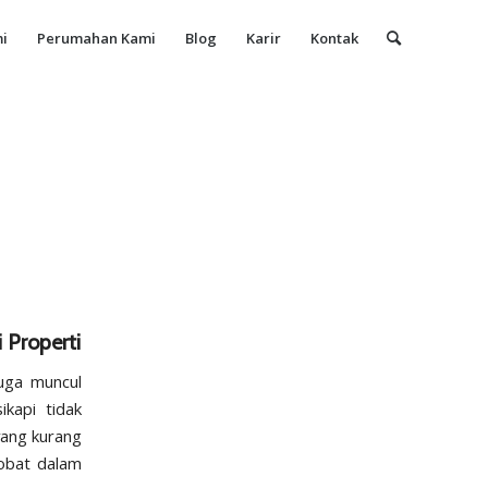
i
Perumahan Kami
Blog
Karir
Kontak
 Properti
juga muncul
kapi tidak
ang kurang
obat dalam