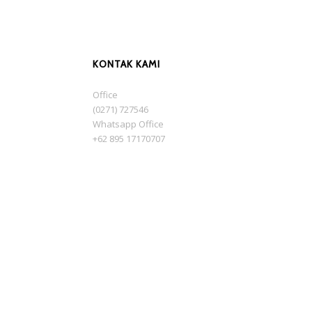
KONTAK KAMI
Office
(0271) 727546
Whatsapp Office
+62 895 17170707