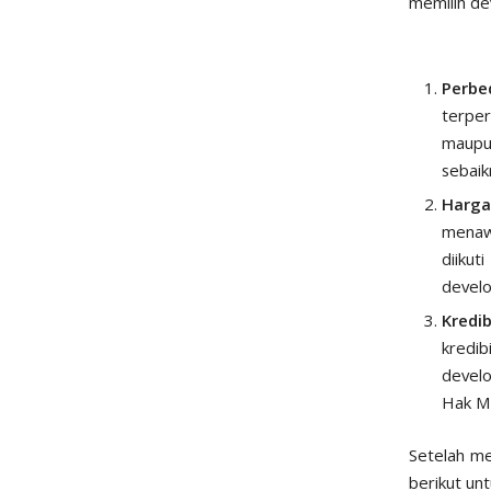
memilih de
Perbe
terper
maupun
sebaik
Harg
menawa
diikut
develo
Kredi
kredib
develo
Hak Mi
Setelah me
berikut un