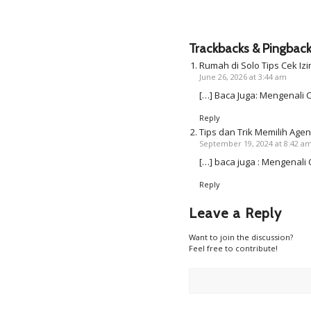
Trackbacks & Pingbac
Rumah di Solo Tips Cek Iz
June 26, 2026 at 3:44 am
[…] Baca Juga: Mengenali C
Reply
Tips dan Trik Memilih Agen
September 19, 2024 at 8:42 a
[…] baca juga : Mengenali 
Reply
Leave a Reply
Want to join the discussion?
Feel free to contribute!