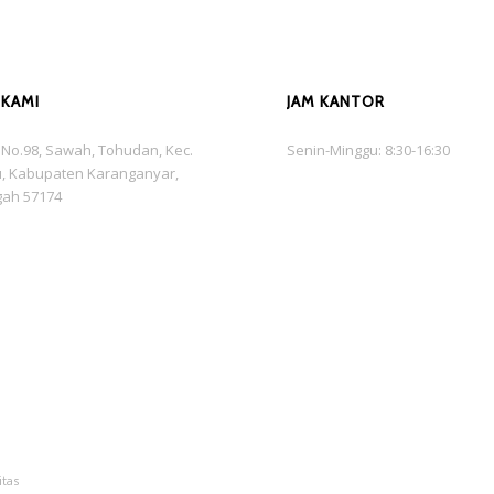
 KAMI
JAM KANTOR
is No.98, Sawah, Tohudan, Kec.
Senin-Minggu: 8:30-16:30
, Kabupaten Karanganyar,
gah 57174
itas