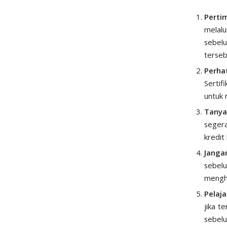
Perti
melal
sebel
terseb
Perha
Sertif
untuk 
Tanya
segera
kredit 
Janga
sebel
menghi
Pelaj
jika t
sebel