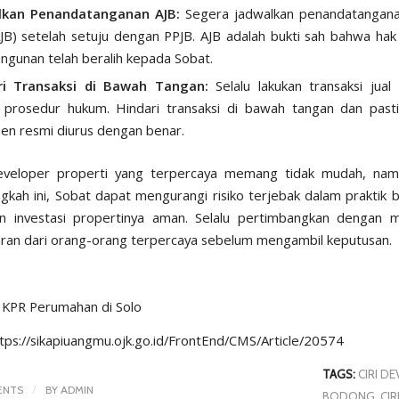
lkan Penandatanganan AJB:
Segera jadwalkan penandatanganan
AJB) setelah setuju dengan PPJB. AJB adalah bukti sah bahwa hak
ngunan telah beralih kepada Sobat.
ri Transaksi di Bawah Tangan:
Selalu lakukan transaksi jual
 prosedur hukum. Hindari transaksi di bawah tangan dan past
n resmi diurus dengan benar.
eveloper properti yang terpercaya memang tidak mudah, na
ngkah ini, Sobat dapat mengurangi risiko terjebak dalam praktik
n investasi propertinya aman. Selalu pertimbangkan dengan 
aran dari orang-orang terpercaya sebelum mengambil keputusan.
:
KPR Perumahan di Solo
tps://sikapiuangmu.ojk.go.id/FrontEnd/CMS/Article/20574
TAGS:
CIRI D
/
ENTS
BY
ADMIN
BODONG
,
CIR