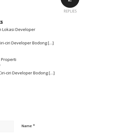
REPLIES
ks
in Lokasi Developer
iri-ciri Developer Bodong […]
 Properti
m
Ciri-ciri Developer Bodong […]
*
Name