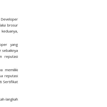
eveloper
alui brosur
a keduanya,
oper yang
r sebaiknya
an reputasi
a memiliki
sa reputasi
ti
Sertifikat
kah-langkah