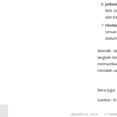
Jadwa
Beli (
dan ba
Hinda
sesuai
dokume
Memilih d
langkah-la
memastika
mintalah s
Baca Juga
Sumber: ht
/
JANUARY 25, 2024
2 COMM
KPR Perumahan di