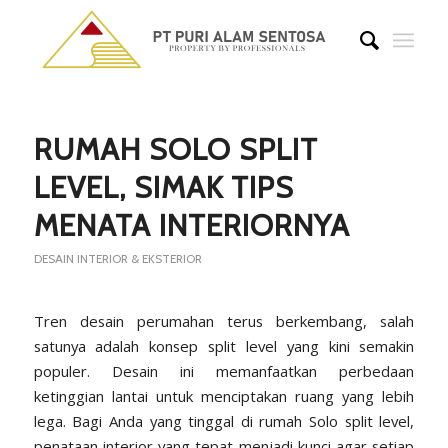
says:
says:
says:
says:
RUMAH SOLO SPLIT
LEVEL, SIMAK TIPS
MENATA INTERIORNYA
DESAIN INTERIOR & EKSTERIOR
Tren desain perumahan terus berkembang, salah
satunya adalah konsep split level yang kini semakin
populer. Desain ini memanfaatkan perbedaan
ketinggian lantai untuk menciptakan ruang yang lebih
lega. Bagi Anda yang tinggal di rumah Solo split level,
penataan interior yang tepat menjadi kunci agar setiap