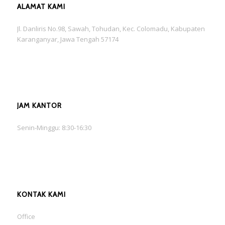
ALAMAT KAMI
Jl. Danliris No.98, Sawah, Tohudan, Kec. Colomadu, Kabupaten
Karanganyar, Jawa Tengah 57174
JAM KANTOR
Senin-Minggu: 8:30-16:30
KONTAK KAMI
Office