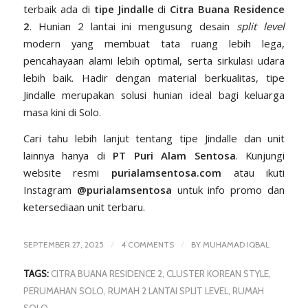
terbaik ada di
tipe Jindalle
di
Citra Buana Residence
2
. Hunian 2 lantai ini mengusung desain
split level
modern yang membuat tata ruang lebih lega,
pencahayaan alami lebih optimal, serta sirkulasi udara
lebih baik. Hadir dengan material berkualitas, tipe
Jindalle merupakan solusi hunian ideal bagi keluarga
masa kini di Solo.
Cari tahu lebih lanjut tentang tipe Jindalle dan unit
lainnya hanya di
PT
Puri Alam Sentosa
. Kunjungi
website resmi
purialamsentosa.com
atau ikuti
Instagram
@purialamsentosa
untuk info promo dan
ketersediaan unit terbaru.
/
/
SEPTEMBER 27, 2025
4 COMMENTS
BY
MUHAMAD IQBAL
TAGS:
CITRA BUANA RESIDENCE 2
,
CLUSTER KOREAN STYLE
,
PERUMAHAN SOLO
,
RUMAH 2 LANTAI SPLIT LEVEL
,
RUMAH