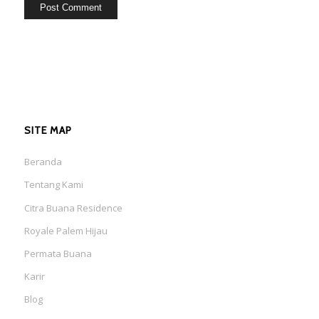
SITE MAP
Beranda
Tentang Kami
Citra Buana Residence
Royale Palem Hijau
Permata Buana
Karir
Blog