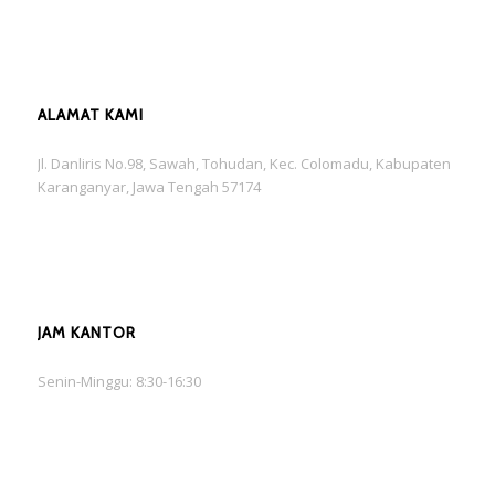
ALAMAT KAMI
Jl. Danliris No.98, Sawah, Tohudan, Kec. Colomadu, Kabupaten
Karanganyar, Jawa Tengah 57174
JAM KANTOR
Senin-Minggu: 8:30-16:30