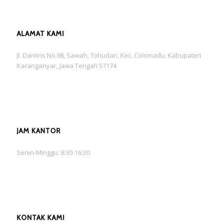
ALAMAT KAMI
Jl. Danliris No.98, Sawah, Tohudan, Kec. Colomadu, Kabupaten
Karanganyar, Jawa Tengah 57174
JAM KANTOR
Senin-Minggu: 8:30-16:30
KONTAK KAMI