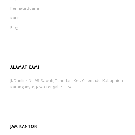
Permata Buana
Karir
Blog
ALAMAT KAMI
Jl. Danliris No.98, Sawah, Tohudan, Kec. Colomadu, Kabupaten
Karanganyar, Jawa Tengah 57174
JAM KANTOR