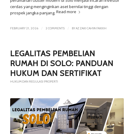
perumahan cluster modern di Solo menjadi incaran investor
cerdas yang menginginkan aset bernilai tinggi dengan
Read more
prospek jangka panjang.
/
/
FEBRUARY 21, 2026
2 COMMENTS
BY
AZ ZAKI CAHYA FAKKIH
LEGALITAS PEMBELIAN
RUMAH DI SOLO: PANDUAN
HUKUM DAN SERTIFIKAT
HUKUM DAN REGULASI PROPERTI