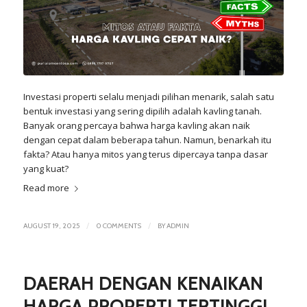
Investasi properti selalu menjadi pilihan menarik, salah satu
bentuk investasi yang sering dipilih adalah kavling tanah.
Banyak orang percaya bahwa harga
kavling
akan naik
dengan cepat dalam beberapa tahun. Namun, benarkah itu
fakta? Atau hanya mitos yang terus dipercaya tanpa dasar
yang kuat?
Read more
/
/
AUGUST 19, 2025
0 COMMENTS
BY
ADMIN
DAERAH DENGAN KENAIKAN
HARGA PROPERTI TERTINGGI