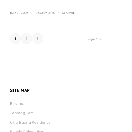
/
/
JULY 31, 2025
0 COMMENTS
BY
ADMIN
1
2
3
Page 1 of 3
SITE MAP
Beranda
Tentang Kami
Citra Buana Residence
Royale Palem Hijau