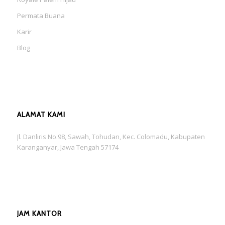
Permata Buana
Karir
Blog
ALAMAT KAMI
Jl. Danliris No.98, Sawah, Tohudan, Kec. Colomadu, Kabupaten
Karanganyar, Jawa Tengah 57174
JAM KANTOR