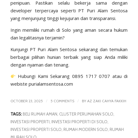
penipuan. Pastikan selalu bekerja sama dengan
developer terpercaya seperti PT Puri Alam Sentosa
yang menjunjung tinggi kejujuran dan transparansi.
Ingin memiliki rumah di Solo yang aman secara hukum
dan legalitasnya terjamin?
Kunjungi PT Puri Alam Sentosa sekarang dan temukan
berbagai pilihan hunian terbaik yang siap Anda miliki
dengan nyaman dan tenang.
Hubungi Kami Sekarang
0895 1717 0707
atau di
webiste
purialamsentosa.com
/
/
OCTOBER 23, 2025
5 COMMENTS
BY
AZ ZAKI CAHYA FAKKIH
TAGS:
BELI RUMAH AMAN
,
CLUSTER PERUMAHAN SOLO
,
INVESTASI PROPERTI
,
INVESTASI PROPERTI DI SOLO
,
INVESTASI PROPERTI SOLO
,
RUMAH MODERN SOLO
,
RUMAH
MURAH SOLO