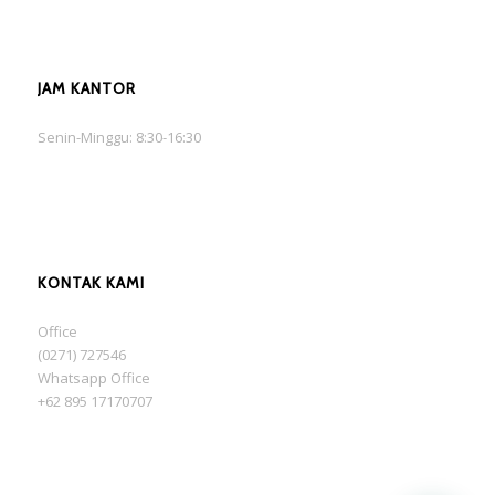
JAM KANTOR
Senin-Minggu: 8:30-16:30
KONTAK KAMI
Office
(0271) 727546
Whatsapp Office
+62 895 17170707