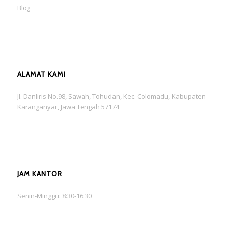
Blog
ALAMAT KAMI
Jl. Danliris No.98, Sawah, Tohudan, Kec. Colomadu, Kabupaten
Karanganyar, Jawa Tengah 57174
JAM KANTOR
Senin-Minggu: 8:30-16:30