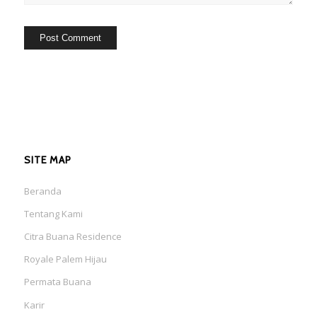
SITE MAP
Beranda
Tentang Kami
Citra Buana Residence
Royale Palem Hijau
Permata Buana
Karir