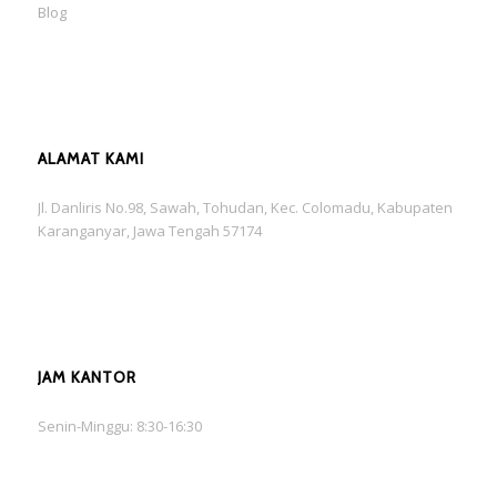
Blog
ALAMAT KAMI
Jl. Danliris No.98, Sawah, Tohudan, Kec. Colomadu, Kabupaten
Karanganyar, Jawa Tengah 57174
JAM KANTOR
Senin-Minggu: 8:30-16:30