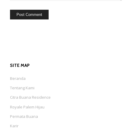
SITE MAP
Beranda
Tentang Kami
Citra Buana Residence
Royale Palem Hijau
Permata Buana
Karir