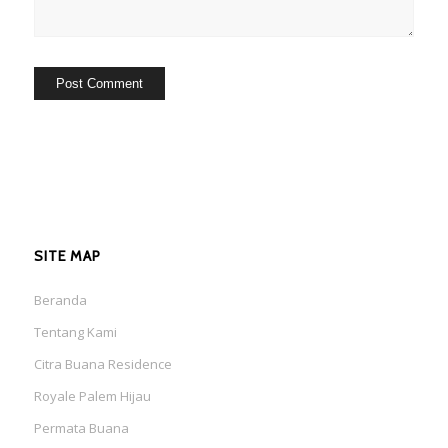
SITE MAP
Beranda
Tentang Kami
Citra Buana Residence
Royale Palem Hijau
Permata Buana