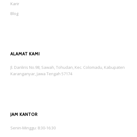
Karir
Blog
ALAMAT KAMI
Jl. Danliris No.98, Sawah, Tohudan, Kec. Colomadu, Kabupaten
Karanganyar, Jawa Tengah 57174
JAM KANTOR
Senin-Minggu: 8:30-16:30